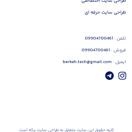
طراحی سایت اختصاصی
ثبت سفارش با پرداخت
طراحی سایت حرفه ای
تلفن :
09904700461
فروش :
09904700461
ایمیل :
berkeh.tech@gmail.com
کلیه حقوق این سایت متعلق به طراحی سایت برکه است.