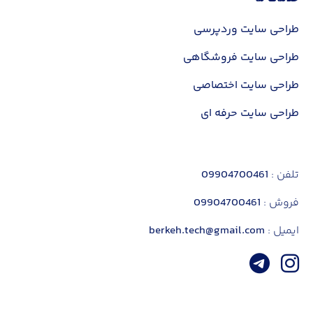
طراحی سایت وردپرسی
طراحی سایت فروشگاهی
طراحی سایت اختصاصی
✕
طراحی سایت حرفه ای
نام و نام خانوادگی
تلفن :
09904700461
فروش :
09904700461
شماره تماس
ایمیل :
berkeh.tech@gmail.com
مبلغ سفارش شما:
35 میلیون تومان
ثبت سفارش