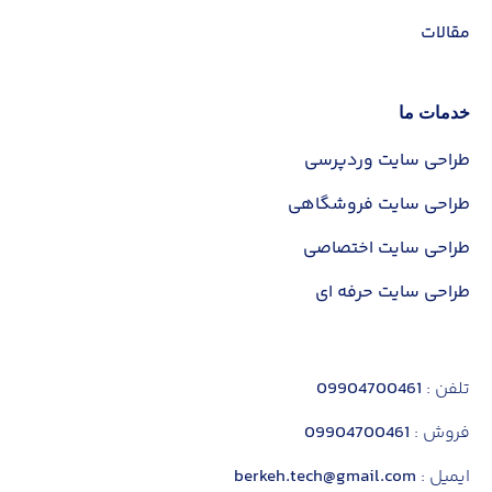
مقالات
شماره تماس
خدمات ما
مبلغ سفارش شما:
35 میلیون تومان
طراحی سایت وردپرسی
ثبت سفارش
طراحی سایت فروشگاهی
طراحی سایت اختصاصی
ثبت سفارش با پرداخت
طراحی سایت حرفه ای
تلفن :
09904700461
فروش :
09904700461
ایمیل :
berkeh.tech@gmail.com