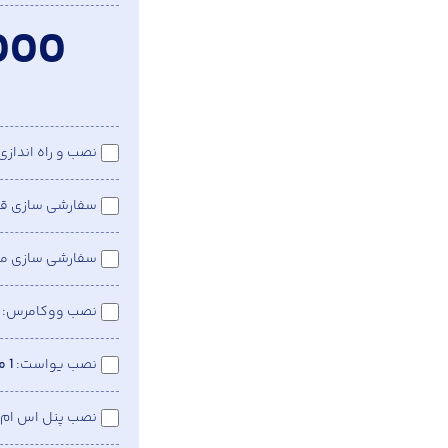
000
نصب و راه اندازی
سفارشی سازی قا
سفارشی سازی من
نصب ووکامرس
نصب یواست
1 میلیون
نصب پنل اس ام